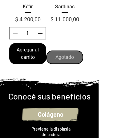
Kéfir
Sardinas
Precio
Precio
$ 4.200,00
$ 11.000,00
Agregar al
carrito
Agotado
Conocé sus beneficios
Colágeno
Previene la displasia
de cadera