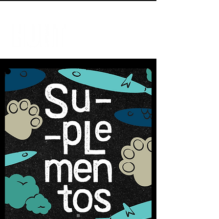
ENVÍO GRATIS A PARTIR DE $ 98.000    //    RETIRÁ SIN CARGO EN NUESTROS P