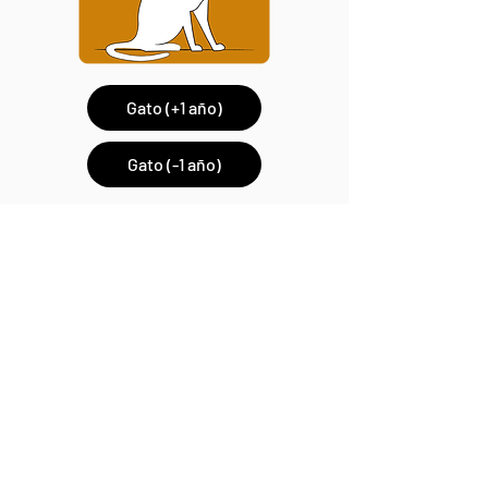
Gato (+1 año)
Gato (-1 año)
Si tenés dudas, podés
escribirnos
o
leer
más
en Preguntas Frecuentes.
Encontrá respuestas a tus
preguntas en nuestra