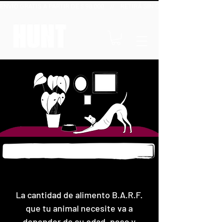
ENVÍO GRATIS A PARTIR DE $ 98.000    //    RETIRÁ SIN CARGO EN NUESTROS P
Calculá su ración diaria
La cantidad de alimento B.A.R.F.
que tu animal necesite va a
depender de su edad, peso y