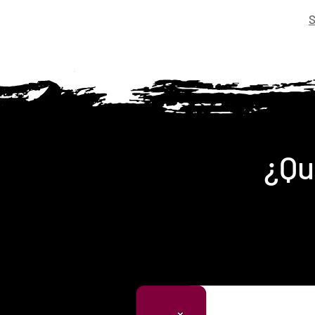
S
¿Qu