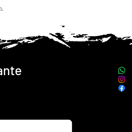
n.
ante