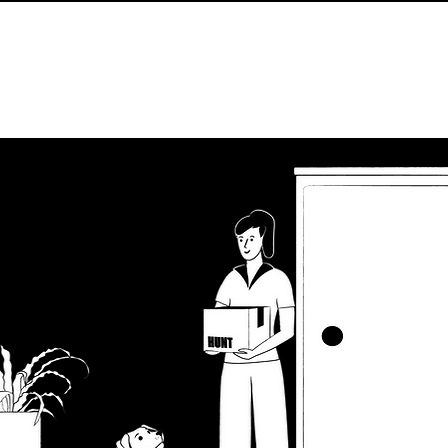
ARGO EN NUESTROS PICKUPS    //
Home
Producto
B.A.R.F.
Nosotros
Envíos
Pi