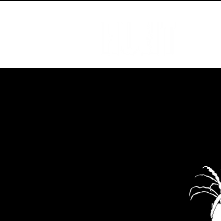
ENVÍO GRATIS A PARTIR DE $ 98.000    //    RETIRÁ SIN C