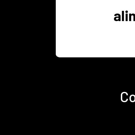
ali
Co