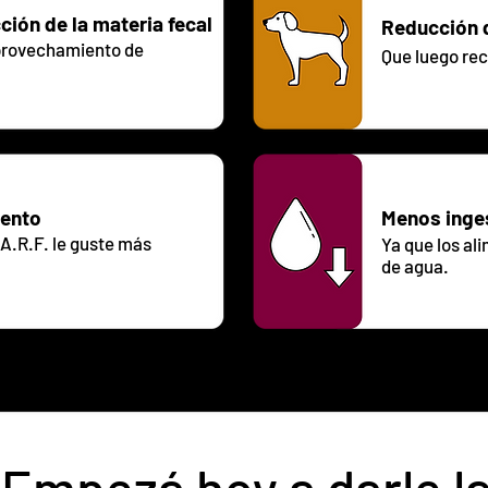
ión de la materia fecal
Reducción 
aprovechamiento
de
Que luego re
mento
Menos inge
A.R.F. le guste más
Ya que los al
de agua.
Empezá hoy a darle l