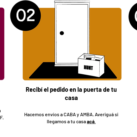
o
Recibí el pedido en la puerta de
tu
casa
n
Hacemos envíos a CABA y AMBA. Averiguá si
F.
llegamos a tu casa
ac
á
.