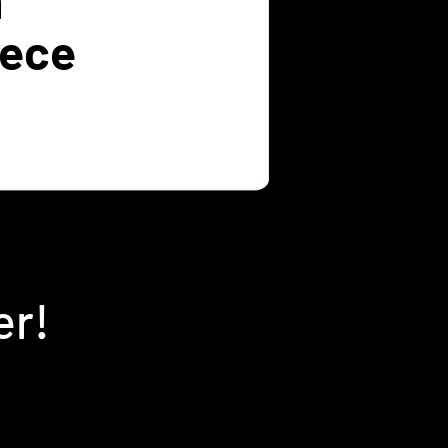
rece
er!