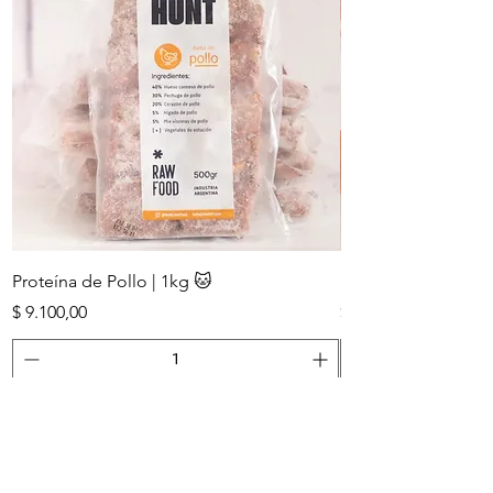
Proteína de Pollo | 1kg 🐱
Proteína de Vaca | 
Precio
Precio
$ 9.100,00
$ 9.100,00
Agregar al carrito