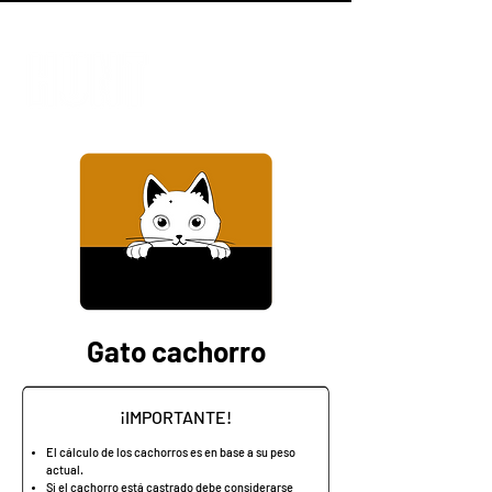
ENVÍO GRATIS A PARTIR DE $ 98.000    //    RETIRÁ SIN CARGO EN NUESTROS P
Gato cachorro
¡IMPORTANTE!
El cálculo de los cachorros es en base a su peso
actual.
Si el cachorro está castrado debe considerarse