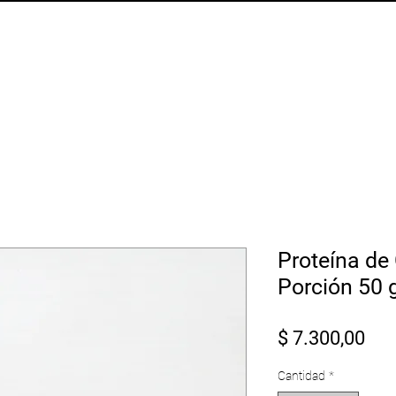
ARGO EN NUESTROS PICKUPS    //
Home
Producto
B.A.R.F.
Nosotros
Envíos
Pi
Proteína de 
Porción 50 
Pre
$ 7.300,00
Cantidad
*