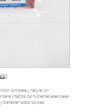
Evitar dejar el ali
✔ Disminuye el volumen
tiempo prolongado
✔ Aumenta su energía 
ición completa y natural, sin
tiene intactos los nutrientes esenciales
y bienestar todos los días.