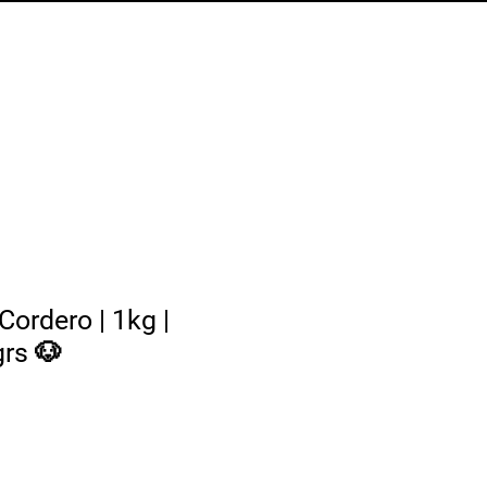
ckups
Iniciar sesión
Cordero | 1kg |
grs 🐶
cio