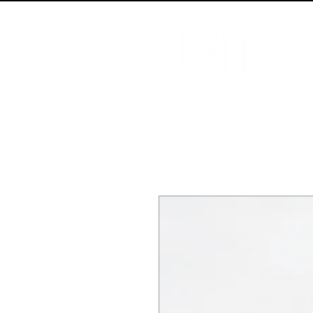
ENVÍO GRATIS A PARTIR DE $ 98.000    //    RETIRÁ SIN C