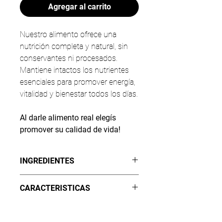
Agregar al carrito
Nuestro alimento ofrece una
nutrición completa y natural, sin
conservantes ni procesados.
Mantiene intactos los nutrientes
esenciales para promover energía,
vitalidad y bienestar todos los días.
Al darle alimento real elegís
promover su calidad de vida!
INGREDIENTES
40% Huesos carnosos de pollo
CARACTERISTICAS
pastoril orgánico.
20% Pechuga de pollo.
Se entrega en dos bolsas de 500 gr.
10% Corazón de pollo.
ESPECIFICACIONES
Fraccionado para todos los días en
5% Hígado de pollo.